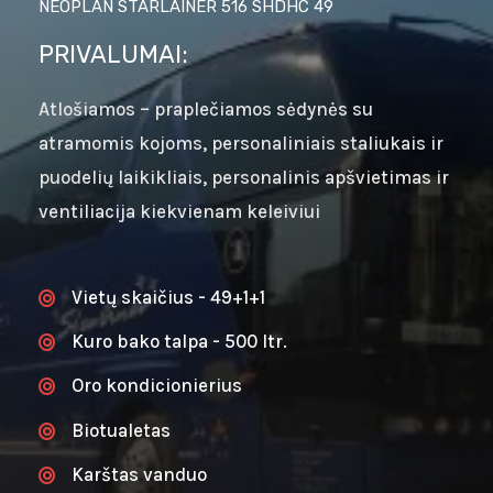
NEOPLAN STARLAINER 516 SHDHC 49
PRIVALUMAI:
Atlošiamos – praplečiamos sėdynės su
atramomis kojoms, personaliniais staliukais ir
puodelių laikikliais, personalinis apšvietimas ir
ventiliacija kiekvienam keleiviui
Vietų skaičius - 49+1+1
Kuro bako talpa - 500 ltr.
Oro kondicionierius
Biotualetas
Karštas vanduo