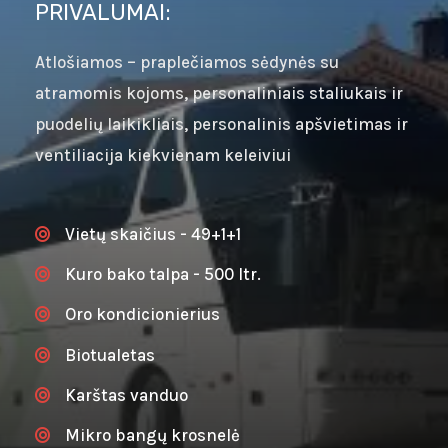
PRIVALUMAI:
Atlošiamos – praplečiamos sėdynės su
atramomis kojoms, personaliniais staliukais ir
puodelių laikikliais, personalinis apšvietimas ir
ventiliacija kiekvienam keleiviui
Vietų skaičius - 49+1+1
Kuro bako talpa - 500 ltr.
Oro kondicionierius
Biotualetas
Karštas vanduo
Mikro bangų krosnelė