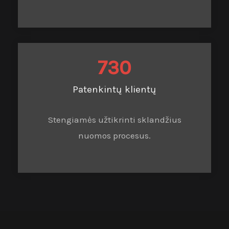
730
Patenkintų klientų
Stengiamės užtikrinti sklandžius
nuomos procesus.